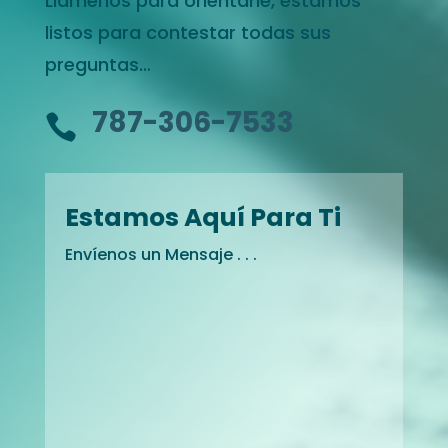
Llámenos para orientarle, estamos
listos para contestar todas sus
preguntas…
787-306-7533

Estamos Aquí Para Ti
Envíenos un Mensaje . . .